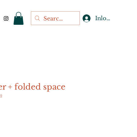
Inloggen
r + folded space
2