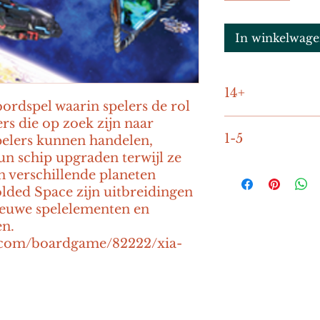
In winkelwag
14+
bordspel waarin spelers de rol 
s die op zoek zijn naar 
60-180
1-5
elers kunnen handelen, 
n schip upgraden terwijl ze 
 verschillende planeten 
ded Space zijn uitbreidingen 
ieuwe spelelementen en 
n. 
.com/boardgame/82222/xia-