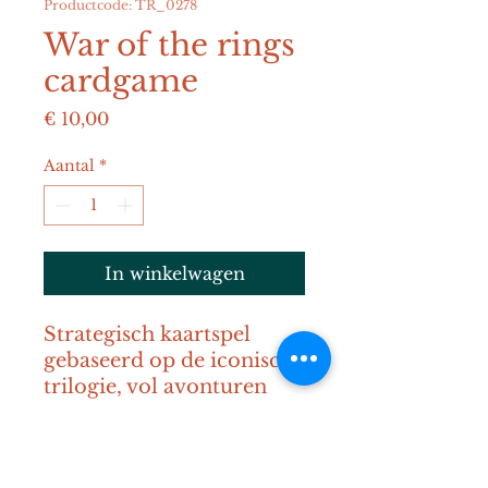
Productcode: TR_0278
War of the rings
cardgame
Prijs
€ 10,00
Aantal
*
In winkelwagen
Strategisch kaartspel 
gebaseerd op de iconische 
trilogie, vol avonturen 
door Midden-aarde.