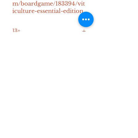
m/boardgame/183394/vit
iculture-essential-edition
13+
45-90 min
1-6
Contact
Mail:
info@diceden.be
Instagram:
@diceden_theboardgamelibra
ry
Spelregels