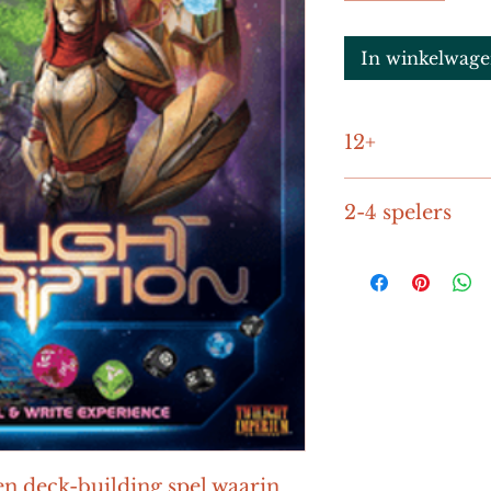
In winkelwag
12+
45-60 minuten
2-4 spelers
en deck-building spel waarin 