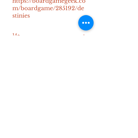
https://boardgamegeek.co
m/boardgame/285192/de
stinies
14+
60-120 min
1-3
Contact
Mail:
info@diceden.be
Instagram:
@diceden_theboardgamelibra
ry
Spelregels