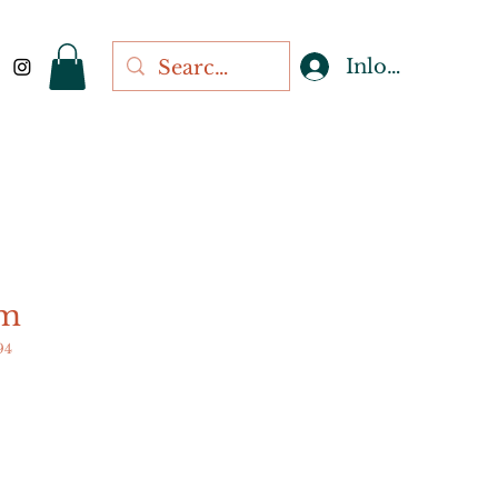
Inloggen
rm
94