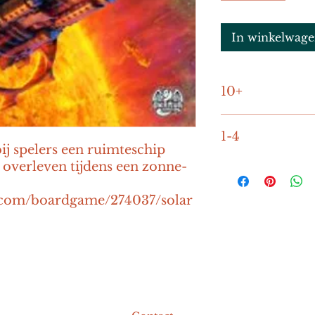
In winkelwag
10+
30-60 minuten
1-4
ij spelers een ruimteschip 
 overleven tijdens een zonne-
.com/boardgame/274037/solar