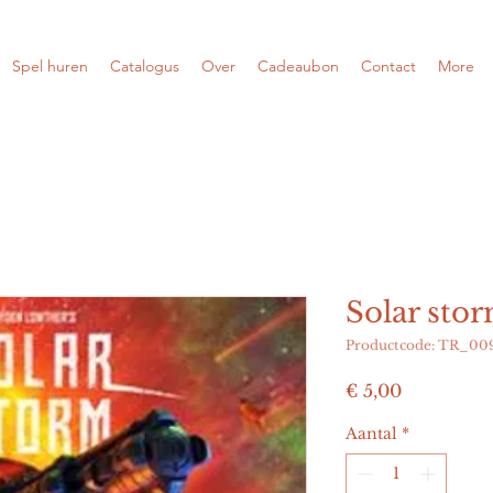
Spel huren
Catalogus
Over
Cadeaubon
Contact
More
Solar sto
Productcode: TR_00
Prijs
€ 5,00
Aantal
*