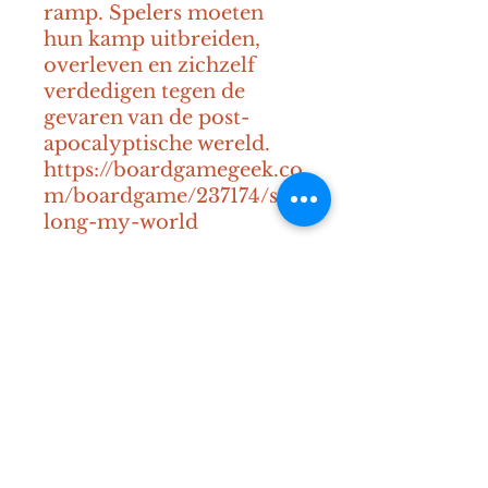
ramp. Spelers moeten 
hun kamp uitbreiden, 
overleven en zichzelf 
verdedigen tegen de 
gevaren van de post-
apocalyptische wereld. 
https://boardgamegeek.co
m/boardgame/237174/so-
long-my-world
14+
60-120 min
1-4 spelers