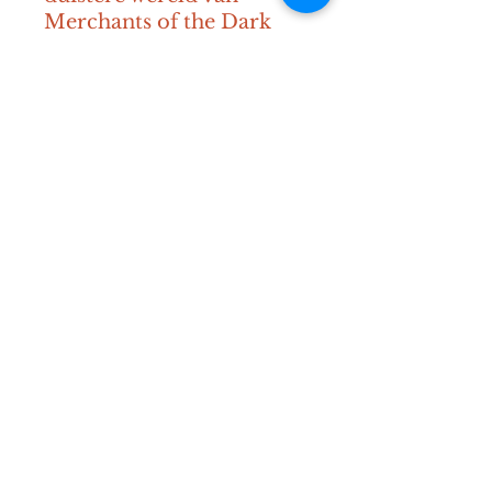
Merchants of the Dark 
Road.
12+
45-90 minuten
1-5 spelers
BGG Link
https://boardgamegeek.com/ima
ge/5252479/merchants-dark-road
Contact
Mail:
info@diceden.be
Instagram:
@diceden_theboardgamelibra
ry