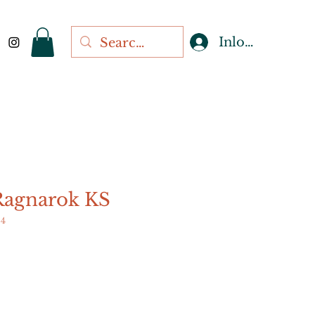
Inloggen
Ragnarok KS
54