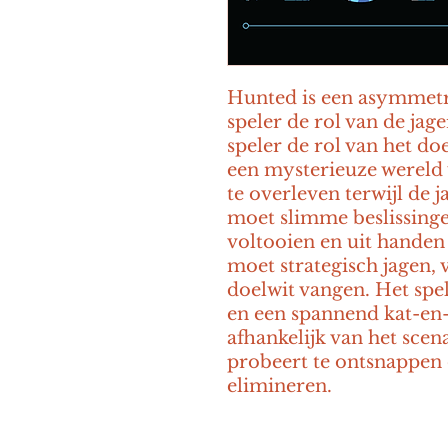
Hunted is een asymmetri
speler de rol van de jag
speler de rol van het doel
een mysterieuze wereld 
te overleven terwijl de j
moet slimme beslissing
voltooien en uit handen v
moet strategisch jagen, v
doelwit vangen. Het spel
en een spannend kat-en-m
afhankelijk van het scena
probeert te ontsnappen o
elimineren.