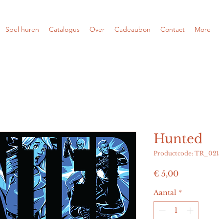
Spel huren
Catalogus
Over
Cadeaubon
Contact
More
Hunted
Productcode: TR_021
Prijs
€ 5,00
Aantal
*