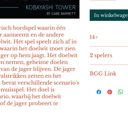
In winkelwag
sch bordspel waarin één 
er aanneemt en de andere 
14+
wit. Het spel speelt zich af in 
waarin het doelwit moet zien 
45-60 minuten
ager op hem jaagt. Het doelwit 
2 spelers
en nemen, geheime doelen 
an de jager blijven. De jager 
BGG Link
alstrikken zetten en het 
 bevat verschillende scenario's 
https://boardgam
uisspel. Het doel is 
ed-kobayashi-tow
rio, waarbij het doelwit 
f de jager probeert te 