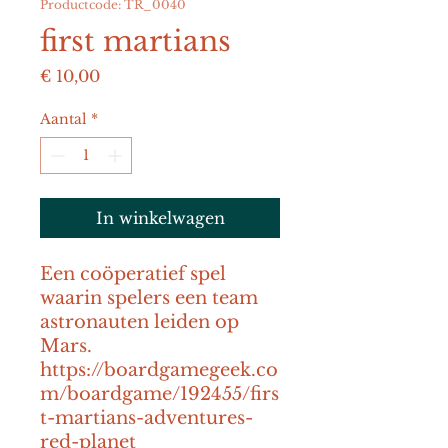
Productcode: TR_0040
first martians
Prijs
€ 10,00
Aantal
*
In winkelwagen
Een coöperatief spel 
waarin spelers een team 
astronauten leiden op 
Mars. 
https://boardgamegeek.co
m/boardgame/192455/firs
t-martians-adventures-
red-planet