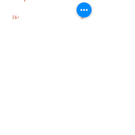
14+
60-120 min
1-4
Contact
Mail:
info@diceden.be
Instagram:
@diceden_theboardgamelibra
ry
Spelregels
©2023 by The Dice Den