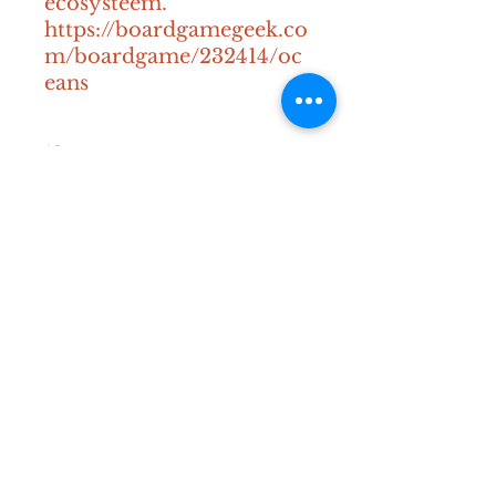
ecosysteem. 
https://boardgamegeek.co
m/boardgame/232414/oc
eans
12+
60-120 min
2-6
Contact
Mail:
info@diceden.be
Instagram:
@diceden_theboardgamelibra
ry