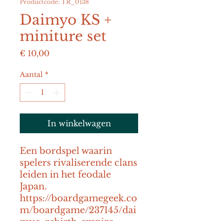
Productcode: TR_0138
Daimyo KS +
miniture set
Prijs
€ 10,00
Aantal
*
In winkelwagen
Een bordspel waarin 
spelers rivaliserende clans 
leiden in het feodale 
Japan. 
https://boardgamegeek.co
m/boardgame/237145/dai