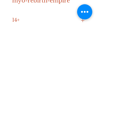
myo-rebirth-empire
14+
30-120 min.
2-4
Contact
Mail:
info@diceden.be
Instagram:
@diceden_theboardgamelibra
ry
Spelregels
©2023 by The Dice Den