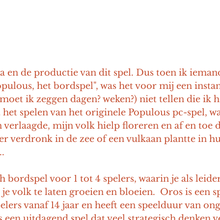
a en de productie van dit spel. Dus toen ik ieman
opulous, het bordspel", was het voor mij een insta
 moet ik zeggen dagen? weken?) niet tellen die ik h
et spelen van het originele Populous pc-spel, waa
verlaagde, mijn volk hielp floreren en af en toe 
er verdronk in de zee of een vulkaan plantte in h
..
h bordspel voor 1 tot 4 spelers, waarin je als leide
e volk te laten groeien en bloeien.  Oros is een sp
pelers vanaf 14 jaar en heeft een speelduur van on
 een uitdagend spel dat veel strategisch denken v