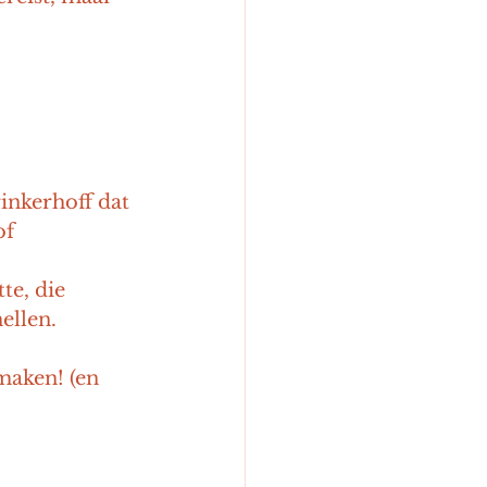
inkerhoff dat 
of 
e, die 
ellen. 
maken! (en 