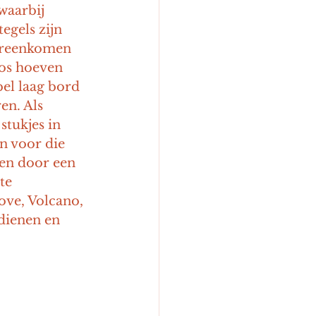
waarbij 
gels zijn 
ereenkomen 
ros hoeven 
el laag bord 
en. Als 
stukjes in 
n voor die 
ren door een 
te 
Move, Volcano, 
dienen en 