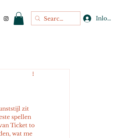
Inloggen
ststijl zit 
ste spellen 
van Ticket to 
oden, wat me 