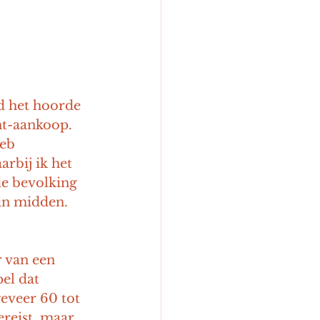
d het hoorde 
nt-aankoop. 
eb 
rbij ik het 
de bevolking 
un midden. 
r van een 
el dat 
geveer 60 tot 
ereist, maar 